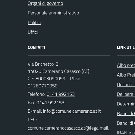
Organi di governo
Personale amministrativo
Politici
Uffici
CONTATTI
LINK UTIL
Via Brichetto, 3
Albo pre
14020 Camerano Casasco (AT)
Albo Pret
C.F. 80003090059 - P.Iva:
Delibere 
01260770050
Telefono:
0141.992153
Delibere 
Fax: 0141.992153
Determi
E-mail:
Bandi di
PEC:
Bandi di
IBAN e p