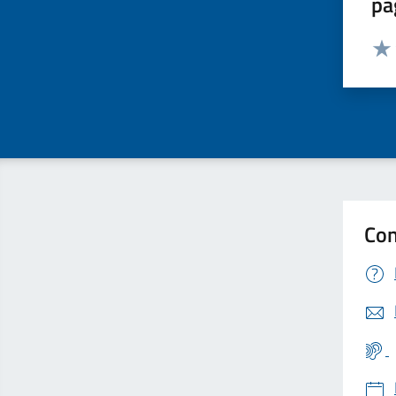
pa
Valut
Valu
Con