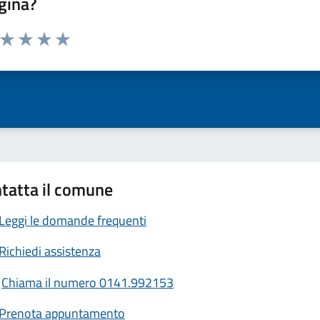
gina?
a da 1 a 5 stelle la pagina
ta 1 stelle su 5
Valuta 2 stelle su 5
Valuta 3 stelle su 5
Valuta 4 stelle su 5
Valuta 5 stelle su 5
tatta il comune
Leggi le domande frequenti
Richiedi assistenza
Chiama il numero 0141.992153
Prenota appuntamento