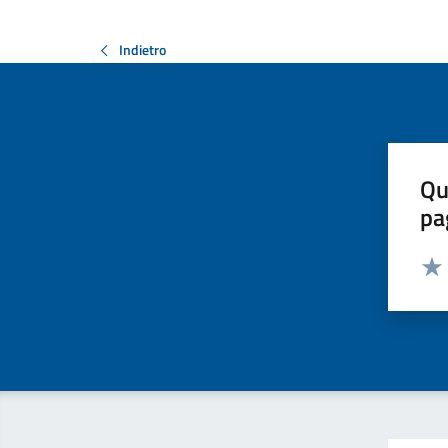
Indietro
Qu
pa
Valut
Valu