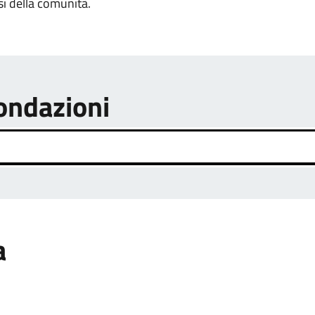
si della comunità.
fondazioni
a