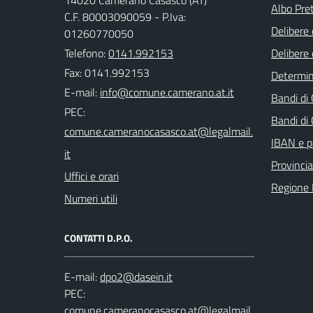
14020 Camerano Casasco (AT)
Albo Pret
C.F. 80003090059 - P.Iva:
Delibere 
01260770050
Telefono:
0141.992153
Delibere 
Fax: 0141.992153
Determi
E-mail:
Bandi di
PEC:
Bandi di
IBAN e p
Provincia
Uffici e orari
Regione
Numeri utili
CONTATTI D.P.O.
E-mail:
PEC: