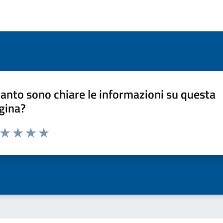
anto sono chiare le informazioni su questa
gina?
a da 1 a 5 stelle la pagina
ta 1 stelle su 5
Valuta 2 stelle su 5
Valuta 3 stelle su 5
Valuta 4 stelle su 5
Valuta 5 stelle su 5