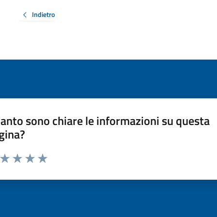
Indietro
anto sono chiare le informazioni su questa
gina?
a da 1 a 5 stelle la pagina
ta 1 stelle su 5
Valuta 2 stelle su 5
Valuta 3 stelle su 5
Valuta 4 stelle su 5
Valuta 5 stelle su 5