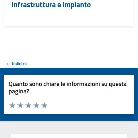
Infrastruttura e impianto
Indietro
Quanto sono chiare le informazioni su questa
pagina?
Valuta da 1 a 5 stelle la pagina
Valuta 1 stelle su 5
Valuta 2 stelle su 5
Valuta 3 stelle su 5
Valuta 4 stelle su 5
Valuta 5 stelle su 5